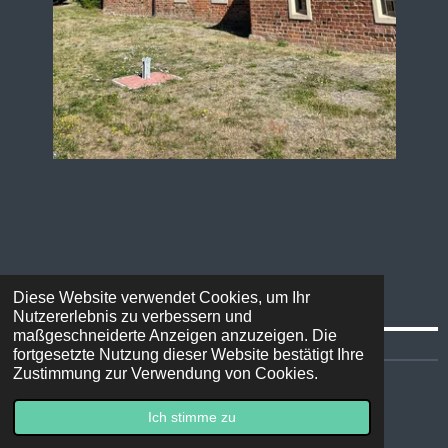
<- ... und die Zwei waren auch da. Was für die Seele
Diese Website verwendet Cookies, um Ihr
Nutzererlebnis zu verbessern und
maßgeschneiderte Anzeigen anzuzeigen. Die
fortgesetzte Nutzung dieser Website bestätigt Ihre
Zustimmung zur Verwendung von Cookies.
© 2022 - 2026 Bluebird
Ich stimme zu
Mit Unterstützung von
Webador